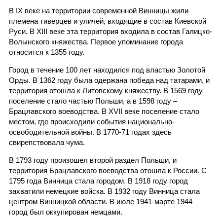
В IX веке на территории современной Винницы жили
племена тиверцев и уличей, входящие в состав Киевской
Руси. В XIII веке эта территория входила в состав Галицко-
Волынского княжества. Первое упоминание города
относится к 1355 году.
Город в течение 100 лет находился под властью Золотой
Орды. В 1362 году была одержана победа над татарами, и
территория отошла к Литовскому княжеству. В 1569 году
поселение стало частью Польши, а в 1598 году –
Брацлавского воеводства. В XVII веке поселение стало
местом, где происходили события национально-
освободительной войны. В 1770-71 годах здесь
свирепствовала чума.
В 1793 году произошел второй раздел Польши, и
территория Брацлавского воеводства отошла к России. С
1795 года Винница стала городом. В 1918 году город
захватили немецкие войска. В 1932 году Винница стала
центром Винницкой области. В июле 1941-марте 1944
город был оккупирован немцами.