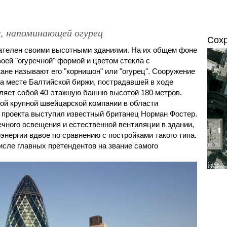
, напоминающей огурец
Сох
ателен своими высотными зданиями. На их общем фоне
ей "огуречной" формой и цветом стекла с
жане называют его "корнишон" или "огурец". Сооружение
на месте Балтийской биржи, пострадавшей в ходе
вляет собой 40-этажную башню высотой 180 метров.
ой крупной швейцарской компании в области
о проекта выступил известный британец Норман Фостер.
чного освещения и естественной вентиляции в здании,
энергии вдвое по сравнению с постройками такого типа.
исле главных претендентов на звание самого