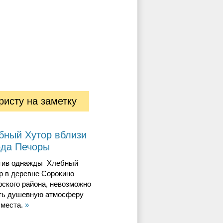
ристу на заметку
бный Хутор вблизи
ода Печоры
тив однажды Хлебный
р в деревне Сорокино
ского района, невозможно
ть душевную атмосферу
 места.
»