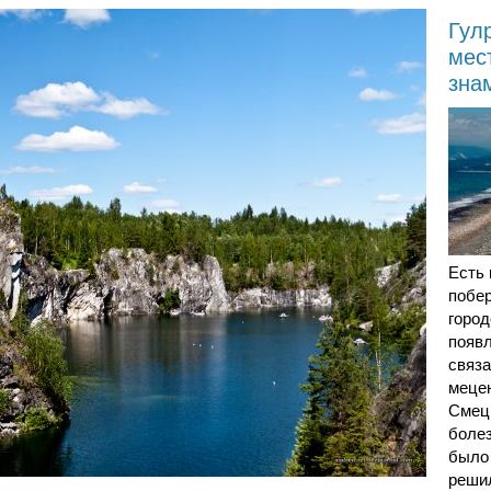
Гул
мес
зна
Есть
побе
город
появл
связа
меце
Смецк
боле
было 
реши