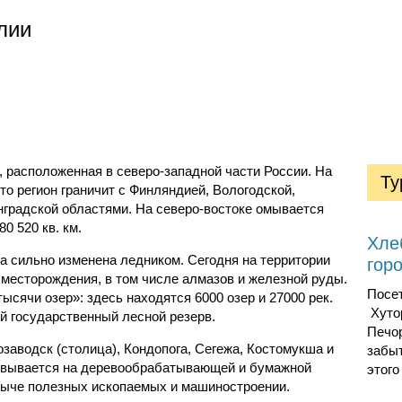
лии
, расположенная в северо-западной части России. На
Ту
то регион граничит с Финляндией, Вологодской,
нградской областями. На северо-востоке омывается
0 520 кв. км.
Хле
а сильно изменена ледником. Сегодня на территории
гор
месторождения, в том числе алмазов и железной руды.
Посе
ысячи озер»: здесь находятся 6000 озер и 27000 рек.
Хуто
й государственный лесной резерв.
Печор
заводск (столица), Кондопога, Сегежа, Костомукша и
забы
новывается на деревообрабатывающей и бумажной
этого
быче полезных ископаемых и машиностроении.