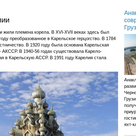
Ана
лии
сов
Гру
ии жили племена корела. В XVI-XVII веках здесь был
году преобразованное в Карельское герцогство. В 1784
стничество. В 1920 году была основана Карельская
 – АКССР. В 1940-56 годах существовала Карело-
ая в Карельскую АССР. В 1991 году Карелия стала
Анак
разв
Черн
Грузи
получ
приур
гости
яхт-к