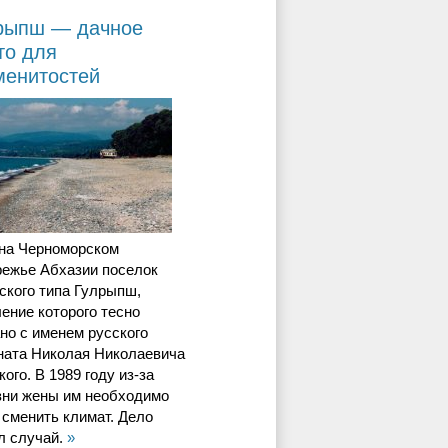
рыпш — дачное
то для
менитостей
 на Черноморском
режье Абхазии поселок
ского типа Гулрыпш,
ение которого тесно
но с именем русского
ната Николая Николаевича
ого. В 1989 году из-за
зни жены им необходимо
сменить климат. Дело
л случай.
»