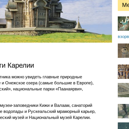
Ме
взор
ти Карелии
утника можно увидеть главные природные
 и Онежское озера (самые большие в Европе),
ский», национальные парки «Паанаярви»,
 музеи-заповедники Кижи и Валаам, санаторий
е водопады и Рускеальский мраморный карьер,
еский музей и Национальный музей Карелии.