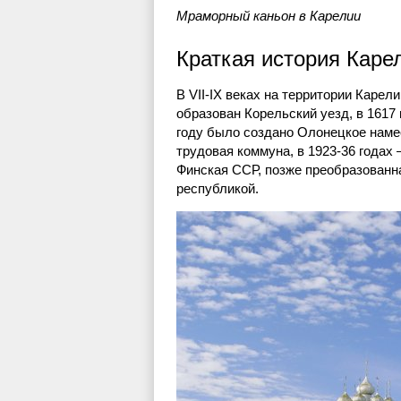
Мраморный каньон в Карелии
Краткая история Каре
В VII-IX веках на территории Карел
образован Корельский уезд, в 1617 
году было создано Олонецкое наме
трудовая коммуна, в 1923-36 годах
Финская ССР, позже преобразованн
республикой.