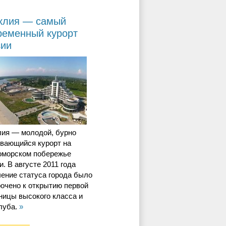
клия — самый
ременный курорт
зии
лия — молодой, бурно
ивающийся курорт на
оморском побережье
и. В августе 2011 года
ение статуса города было
очено к открытию первой
ницы высокого класса и
луба.
»