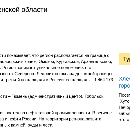
енской области
ти показывает, что регион располагается на границе с
Ту
асноярским краем, Омской, Курганской, Архангельской,
 Регион занимает уникальное положение: его
а юг: от Северного Ледовитого океана до южной границы
Хле
я третьей по площади в России: ее площадь – 1 464 173
гор
Посе
сти – Тюмень (административный центр), Тобольск,
Хуто
Печор
вывается на нефтегазовой промышленности. В регионе
забы
а и нефти России. На территории региона развита
этого
нных камней, руды и леса.