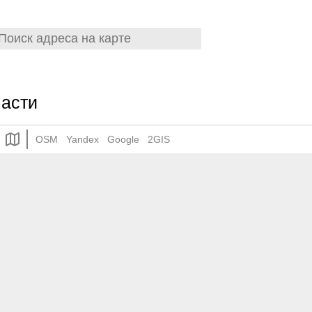
ласти
OSM
Yandex
Google
2GIS