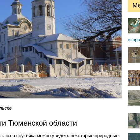
Ме
взор
льске
ти Тюменской области
асти со спутника можно увидеть некоторые природные