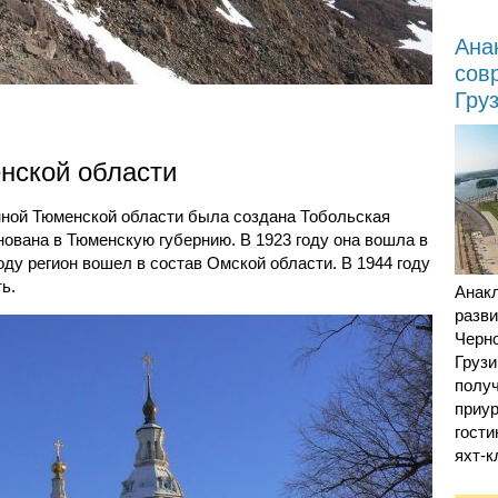
Ана
сов
Гру
нской области
енной Тюменской области была создана Тобольская
нована в Тюменскую губернию. В 1923 году она вошла в
оду регион вошел в состав Омской области. В 1944 году
ь.
Анак
разв
Черн
Грузи
получ
приур
гости
яхт-к