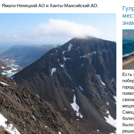
т Ямало-Ненецкий АО и Ханты-Мансийский АО.
Гул
мес
зна
Есть
побе
город
появл
связа
меце
Смецк
боле
было 
реши