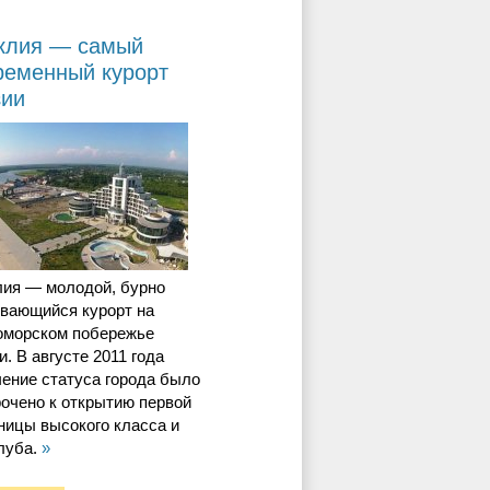
клия — самый
ременный курорт
зии
лия — молодой, бурно
ивающийся курорт на
оморском побережье
и. В августе 2011 года
ение статуса города было
очено к открытию первой
ницы высокого класса и
луба.
»