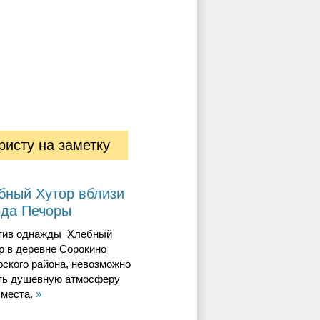
ристу на заметку
бный Хутор вблизи
ода Печоры
тив однажды Хлебный
р в деревне Сорокино
ского района, невозможно
ть душевную атмосферу
 места.
»