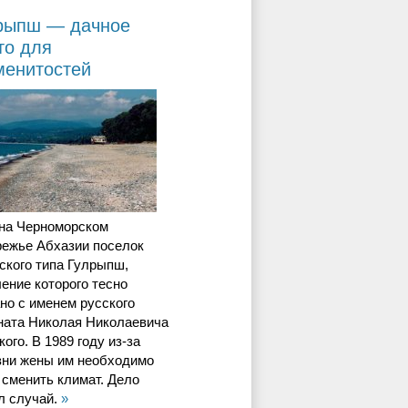
рыпш — дачное
то для
менитостей
 на Черноморском
режье Абхазии поселок
ского типа Гулрыпш,
ение которого тесно
но с именем русского
ната Николая Николаевича
ого. В 1989 году из-за
зни жены им необходимо
сменить климат. Дело
л случай.
»