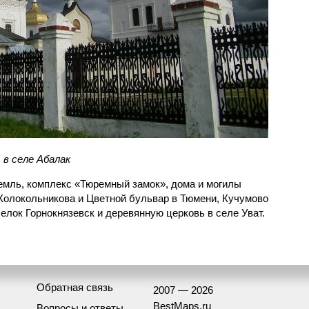
 в селе Абалак
ремль, комплекс «Тюремный замок», дома и могилы
 Колокольникова и Цветной бульвар в Тюмени, Кучумово
елок Горнокнязевск и деревянную церковь в селе Уват.
Обратная связь
2007 — 2026
BestMaps.ru
Вопросы и ответы