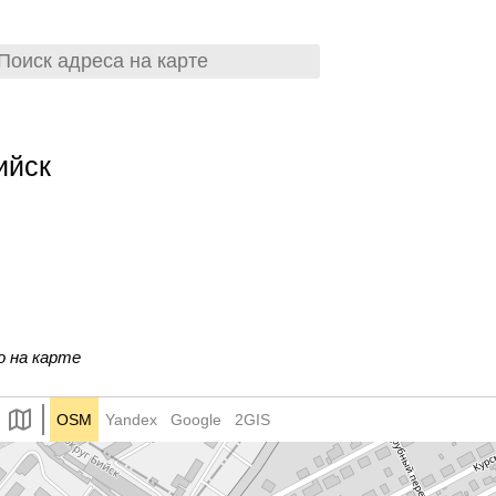
ийск
о на карте
OSM
Yandex
Google
2GIS