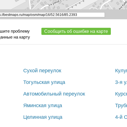
ишите проблему
Сообщить об ошибке на карте
данные на карту
Сухой переулок
Кулу
Тогульская улица
3-я 
Автомобильный переулок
Курс
Яминская улица
Труб
Целинная улица
4-й 