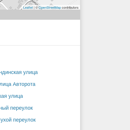
Leaflet
| ©
OpenStreetMap
contributors
ндинская улица
улица Авторота
кая улица
ный переулок
Сухой переулок