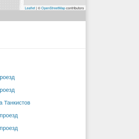
Leaflet
| ©
OpenStreetMap
contributors
проезд
проезд
а Танкистов
 проезд
 проезд