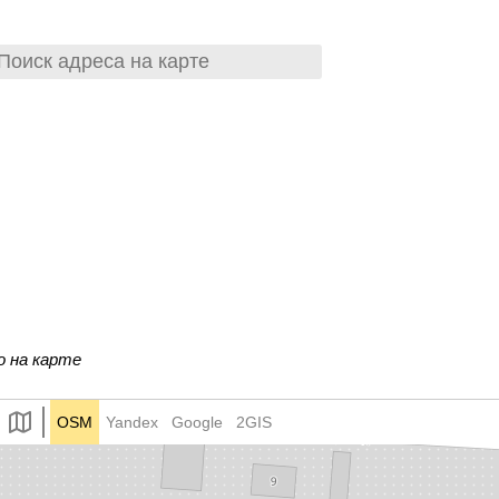
о на карте
OSM
Yandex
Google
2GIS