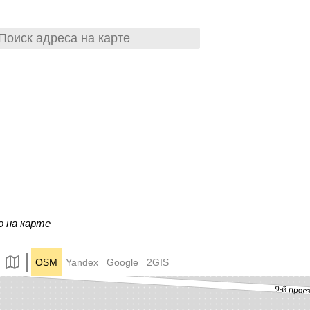
о на карте
OSM
Yandex
Google
2GIS