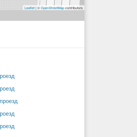
Leaflet
| ©
OpenStreetMap
contributors
проезд
проезд
 проезд
проезд
проезд