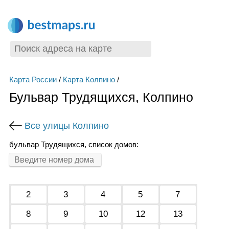
Карта России
/
Карта Колпино
/
Бульвар Трудящихся, Колпино
Все улицы Колпино
бульвар Трудящихся, список домов:
2
3
4
5
7
8
9
10
12
13