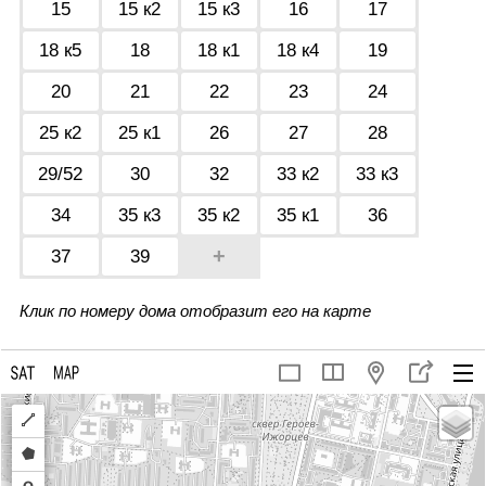
15
15 к2
15 к3
16
17
18 к5
18
18 к1
18 к4
19
20
21
22
23
24
25 к2
25 к1
26
27
28
29/52
30
32
33 к2
33 к3
34
35 к3
35 к2
35 к1
36
+
37
39
Клик по номеру дома отобразит его на карте
Draw
a
Draw
polyline
a