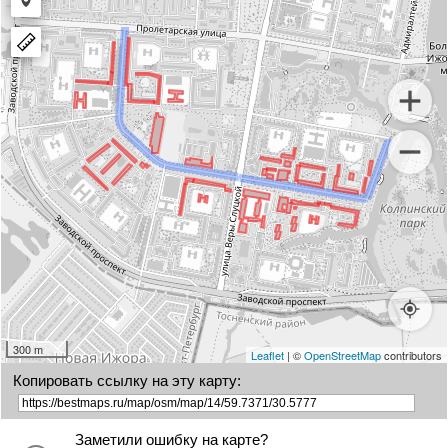
Draw
polygon
a
marker
300 m
Leaflet
| ©
OpenStreetMap
contributors
Копировать ссылку на эту карту:
Заметили ошибку на карте?