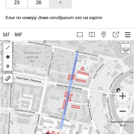
+
23
26
Клик по номеру дома отобразит его на карте
Draw
a
Draw
polyline
a
Draw
polygon
a
marker