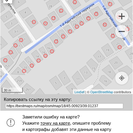
marker
30 m
Leaflet
| ©
OpenStreetMap
contributors
Копировать ссылку на эту карту:
Заметили ошибку на карте?
Укажите
точку на карте
, опишите проблему
и картографы добавят эти данные на карту