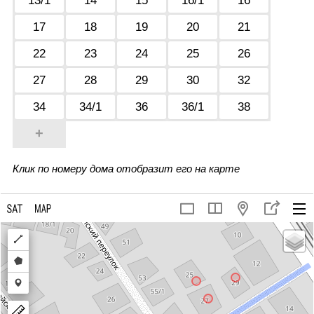
13/1
14
15
16/1
16
17
18
19
20
21
22
23
24
25
26
27
28
29
30
32
34
34/1
36
36/1
38
+
Клик по номеру дома отобразит его на карте
Draw
a
Draw
polyline
a
Draw
polygon
a