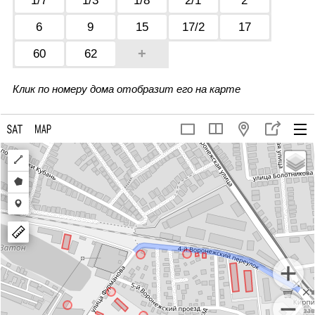
1/7
1/3
1/8
2/1
2
6
9
15
17/2
17
+
60
62
Клик по номеру дома отобразит его на карте
Draw
a
Draw
polyline
a
Draw
polygon
a
marker