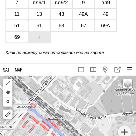
7
вл9/1
вл9/2
9
вл9
11
13
43
49А
49
51
61
63
67
69А
+
69
Клик по номеру дома отобразит его на карте
Draw
a
Draw
polyline
a
Draw
polygon
a
marker