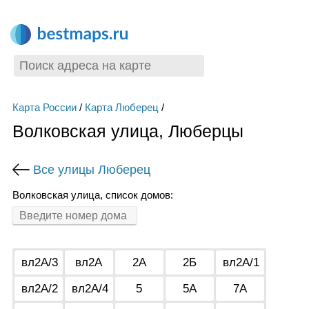
Карта России
/
Карта Люберец
/
Волковская улица, Люберцы
Все улицы Люберец
Волковская улица, список домов:
вл2А/3
вл2А
2А
2Б
вл2А/1
вл2А/2
вл2А/4
5
5А
7А