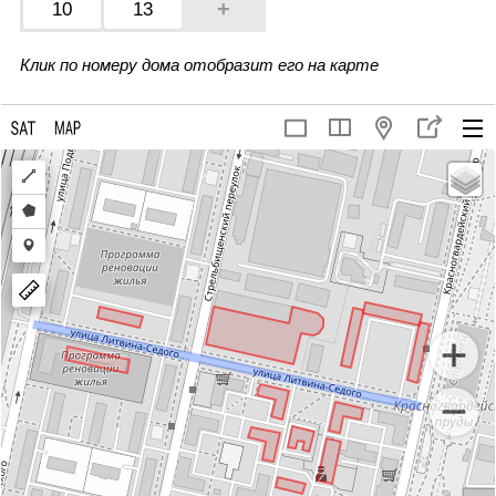
+
10
13
Клик по номеру дома отобразит его на карте
Draw
a
Draw
polyline
a
Draw
polygon
a
marker