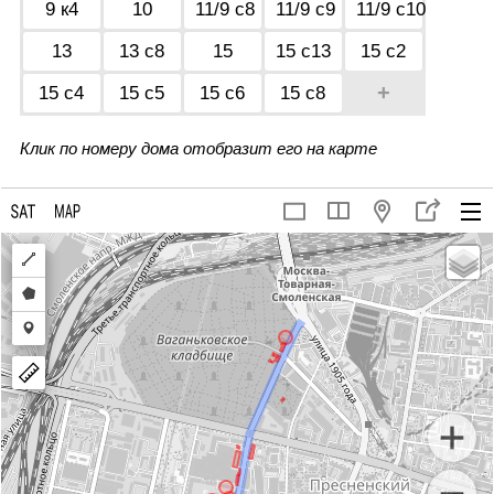
9 к4
10
11/9 с8
11/9 с9
11/9 с10
13
13 с8
15
15 с13
15 с2
+
15 с4
15 с5
15 с6
15 с8
Клик по номеру дома отобразит его на карте
Draw
a
Draw
polyline
a
Draw
polygon
a
marker