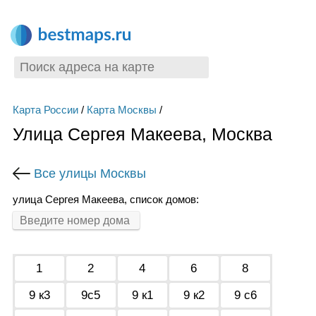
Карта России
/
Карта Москвы
/
Улица Сергея Макеева, Москва
Все улицы Москвы
улица Сергея Макеева, список домов:
1
2
4
6
8
9 к3
9с5
9 к1
9 к2
9 с6