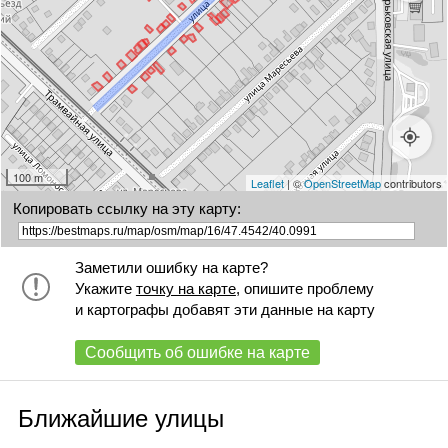
+
75/57
100 m
Leaflet
| ©
OpenStreetMap
contributors
Копировать ссылку на эту карту:
Заметили ошибку на карте?
Укажите
точку на карте
, опишите проблему
и картографы добавят эти данные на карту
Сообщить об ошибке на карте
Ближайшие улицы