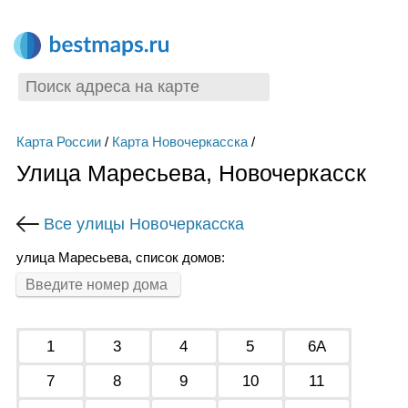
Карта России
/
Карта Новочеркасска
/
Улица Маресьева, Новочеркасск
Все улицы Новочеркасска
улица Маресьева, список домов:
1
3
4
5
6А
7
8
9
10
11