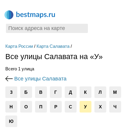
Карта России
/
Карта Салавата
/
Все улицы Салавата на «У»
Всего 1 улица
Все улицы Салавата
3
Б
В
Г
Д
К
Л
М
Н
О
П
Р
С
У
Х
Ч
Ю