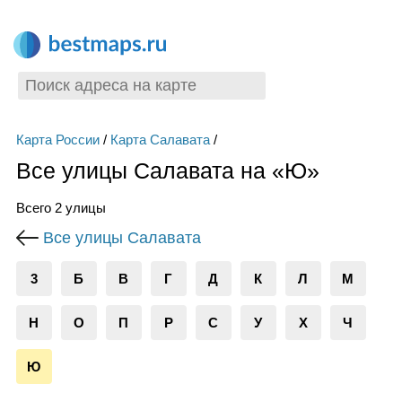
Карта России
/
Карта Салавата
/
Все улицы Салавата на «Ю»
Всего 2 улицы
Все улицы Салавата
3
Б
В
Г
Д
К
Л
М
Н
О
П
Р
С
У
Х
Ч
Ю