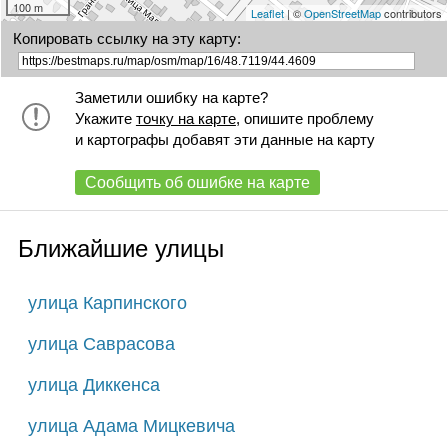
100 m
Leaflet
| ©
OpenStreetMap
contributors
Копировать ссылку на эту карту:
Заметили ошибку на карте?
Укажите
точку на карте
, опишите проблему
и картографы добавят эти данные на карту
Сообщить об ошибке на карте
Ближайшие улицы
улица Карпинского
улица Саврасова
улица Диккенса
улица Адама Мицкевича