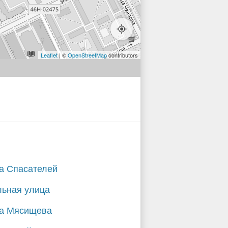
Leaflet
| ©
OpenStreetMap
contributors
а Спасателей
ьная улица
а Мясищева