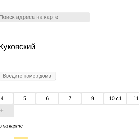
Жуковский
4
5
6
7
9
10 с1
1
+
о на карте