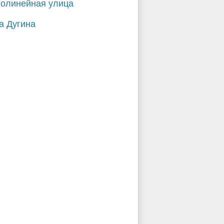
олинейная улица
а Дугина