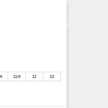
1А
11/4
12
13