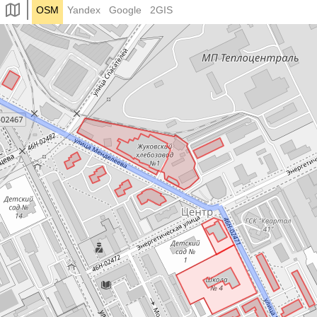
OSM
Yandex
Google
2GIS