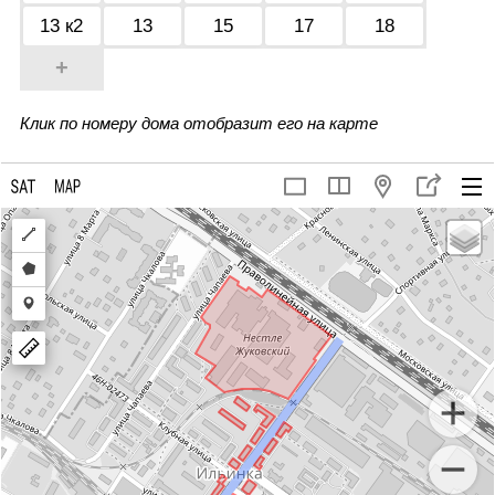
13 к2
13
15
17
18
+
Клик по номеру дома отобразит его на карте
Draw
a
Draw
polyline
a
Draw
polygon
a
marker