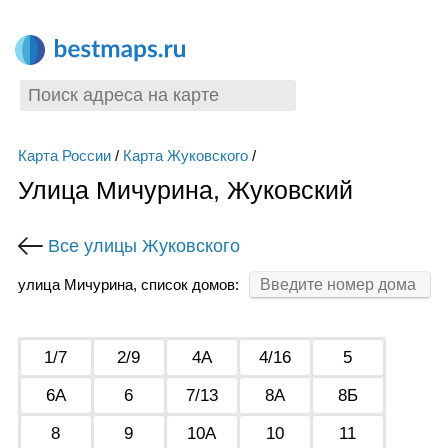
Карта России
/
Карта Жуковского
/
Улица Мичурина, Жуковский
Все улицы Жуковского
улица Мичурина, список домов:
1/7
2/9
4А
4/16
5
6А
6
7/13
8А
8Б
8
9
10А
10
11