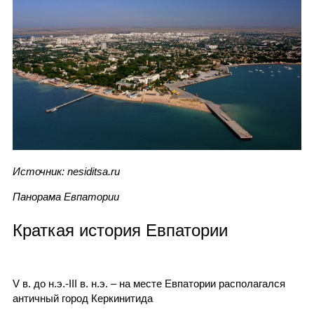
Источник: nesiditsa.ru
Панорама Евпатории
Краткая история Евпатории
V в. до н.э.-III в. н.э. – на месте Евпатории располагался
античный город Керкинитида