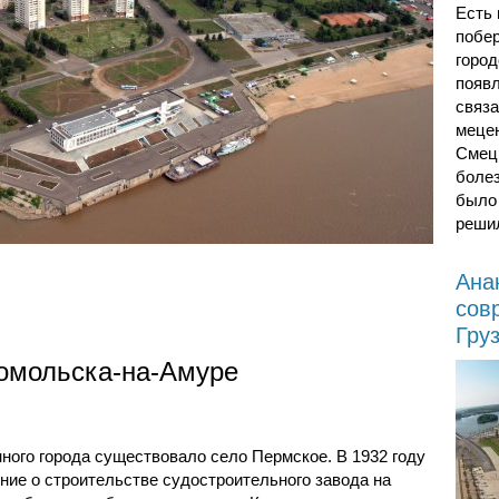
Есть
побе
город
появл
связа
меце
Смецк
боле
было 
реши
Ана
сов
Гру
сомольска-на-Амуре
нного города существовало село Пермское. В 1932 году
ие о строительстве судостроительного завода на