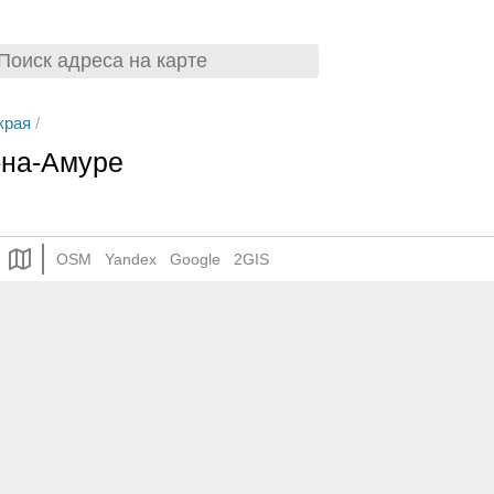
края
/
-на-Амуре
OSM
Yandex
Google
2GIS