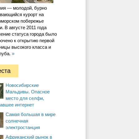
лия — молодой, бурно
ивающийся курорт на
оморском побережье
и. В августе 2011 года
ение статуса города было
очено к открытию первой
ницы высокого класса и
луба.
»
ста
Новосибирские
Мальдивы. Опасное
место для селфи,
вавшее интернет
Самая большая в мире
солнечная
электростанция
Африканский рынок в