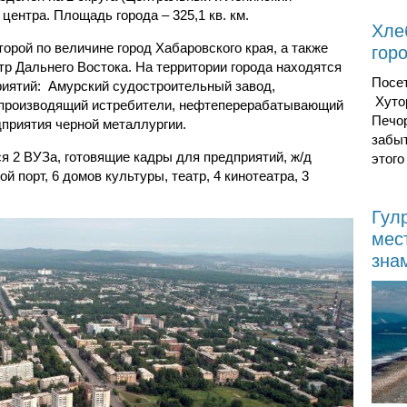
 центра. Площадь города – 325,1 кв. км.
Хле
орой по величине город Хабаровского края, а также
гор
 Дальнего Востока. На территории города находятся
Посе
иятий: Амурский судостроительный завод,
Хуто
производящий истребители, нефтеперерабатывающий
Печор
приятия черной металлургии.
забы
я 2 ВУЗа, готовящие кадры для предприятий, ж/д
этого
ой порт, 6 домов культуры, театр, 4 кинотеатра, 3
Гул
мес
зна