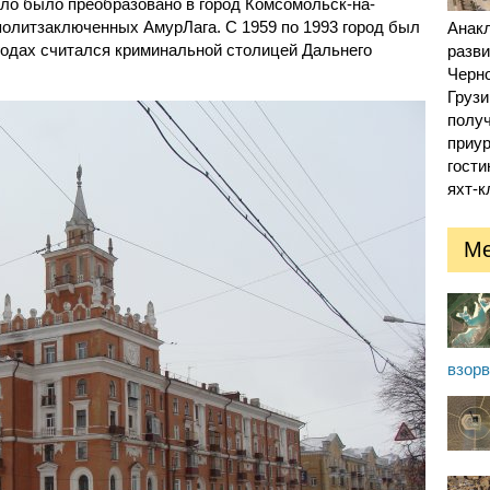
ело было преобразовано в город Комсомольск-на-
политзаключенных АмурЛага. С 1959 по 1993 город был
Анак
 годах считался криминальной столицей Дальнего
разв
Черн
Грузи
получ
приур
гости
яхт-к
Ме
взор