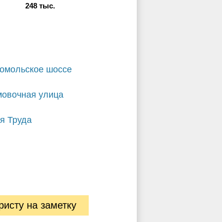
248
тыс.
омольское шоссе
овочная улица
я Труда
ристу на заметку