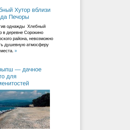
бный Хутор вблизи
ода Печоры
тив однажды Хлебный
р в деревне Сорокино
ского района, невозможно
ть душевную атмосферу
 места.
»
рыпш — дачное
то для
менитостей