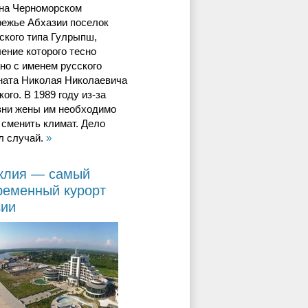
 на Черноморском
режье Абхазии поселок
ского типа Гулрыпш,
ение которого тесно
но с именем русского
ната Николая Николаевича
ого. В 1989 году из-за
зни жены им необходимо
сменить климат. Дело
л случай.
»
клия — самый
ременный курорт
зии