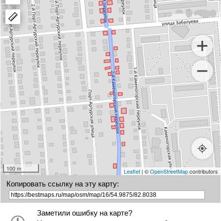
polygon
a
marker
100 m
Leaflet
| ©
OpenStreetMap
contributors
Копировать ссылку на эту карту:
Заметили ошибку на карте?