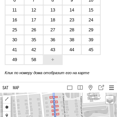
6
7
8
9
10
11
12
13
14
15
16
17
18
23
24
25
26
27
28
29
30
35
36
38
39
41
42
43
44
45
+
49
58
Клик по номеру дома отобразит его на карте
Draw
a
Draw
polyline
a
Draw