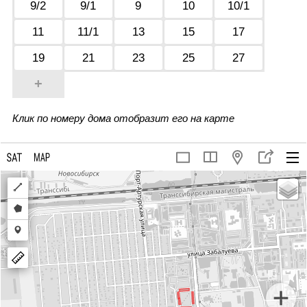
9/2
9/1
9
10
10/1
11
11/1
13
15
17
19
21
23
25
27
+
Клик по номеру дома отобразит его на карте
Draw
a
Draw
polyline
a
Draw
polygon
a
marker