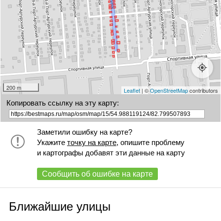
67
68
69
70
71
+
72
74
76
200 m
Leaflet
| ©
OpenStreetMap
contributors
Копировать ссылку на эту карту:
Заметили ошибку на карте?
Укажите
точку на карте
, опишите проблему
и картографы добавят эти данные на карту
Сообщить об ошибке на карте
Ближайшие улицы