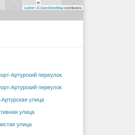
Leaflet
| ©
OpenStreetMap
contributors
Порт-Артурский переулок
Порт-Артурский переулок
-Артурская улица
тивная улица
истая улица