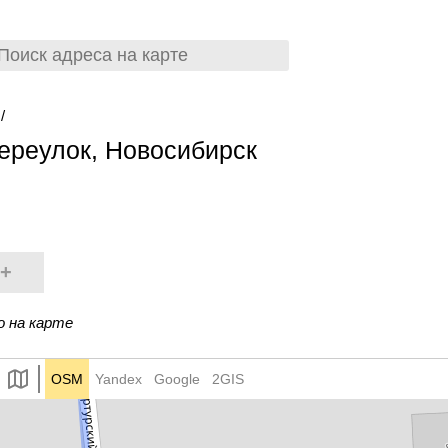
/
переулок, Новосибирск
+
о на карте
OSM
Yandex
Google
2GIS