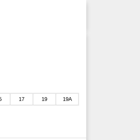
5
17
19
19А