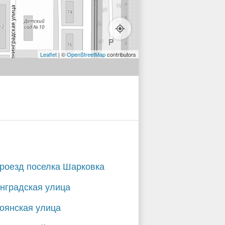
Leaflet
| ©
OpenStreetMap
contributors
проезд поселка Шарковка
нградская улица
оянская улица