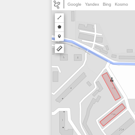
Google
Yandex
Bing
Kosmo
Draw
a
Draw
polyline
a
Draw
polygon
a
marker