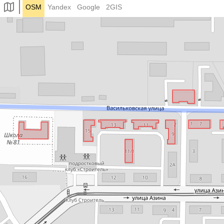
OSM
Yandex
Google
2GIS