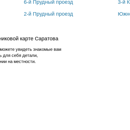
6-й Прудный проезд
3-й 
2-й Прудный проезд
Южно
никовой карте Саратова
можете увидеть знакомые вам
ь для себя детали,
ии на местности.