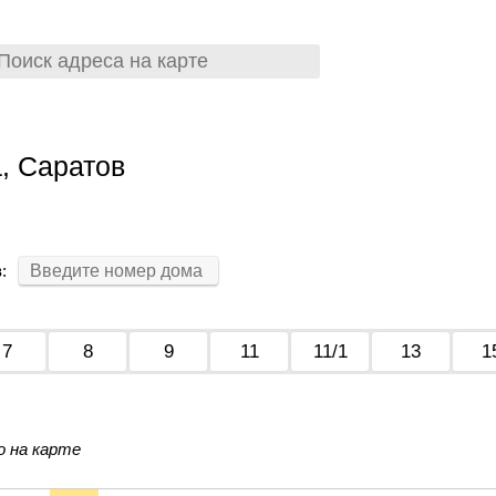
, Саратов
:
7
8
9
11
11/1
13
1
о на карте